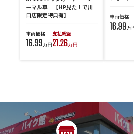
ーマル車 【HP見た！で川
口店限定特典有】
車両価格
16.99
万
車両価格
支払総額
16.99
21.26
万円
万円