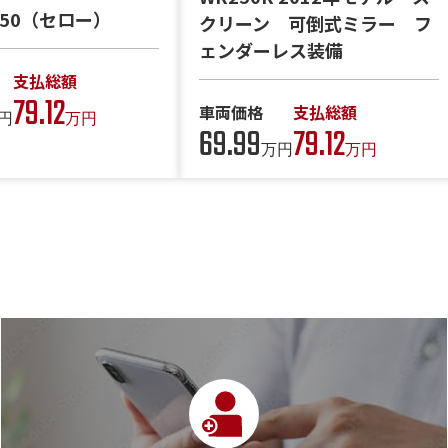
 250（セロー）
クリーン 可倒式ミラー フ
ェンダーレス装備
支払総額
79.12
車両価格
支払総額
円
万円
69.99
79.12
万円
万円