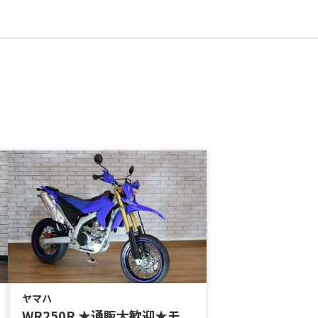
ヤマハ
WR250R ★通販大歓迎★モ