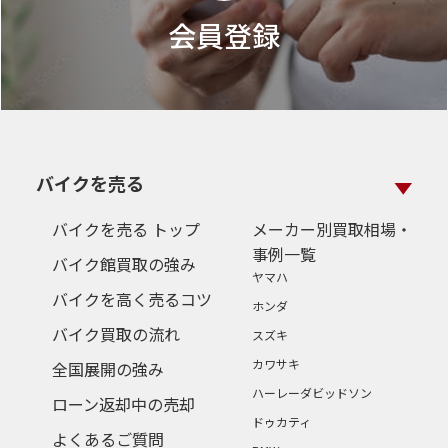
会員登録
バイクを売る
バイクを売る トップ
メーカー別買取相場・
事例一覧
バイク館買取の強み
ヤマハ
バイクを高く売るコツ
ホンダ
バイク買取の流れ
スズキ
カワサキ
全国展開の強み
ハーレーダビッドソン
ローン返却中の売却
ドゥカティ
よくあるご質問