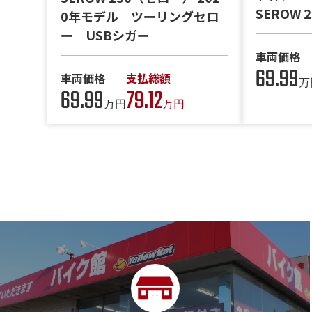
SEROW
0年モデル ツーリングセロ
ー USBシガー
車両価格
69.99
車両価格
支払総額
万
69.99
79.12
万円
万円