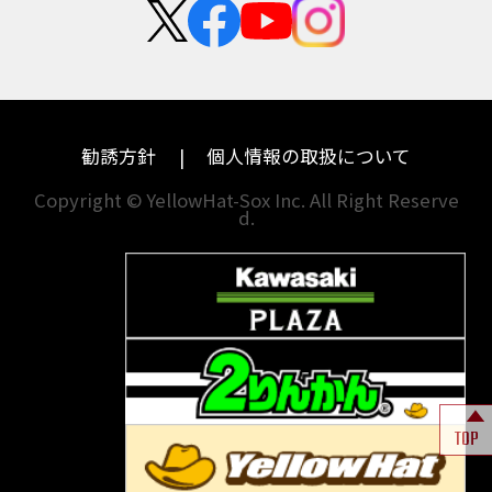
カワサキ
モトグッツイ
中途採用・アルバイト
埼玉
兵庫
ハーレーダビッドソン
MVアグスタ
千葉
奈良
ドゥカティ
他海外ﾒｰｶｰ
東京
和歌山
BMW
勧誘方針
個人情報の取扱について
神奈川
香川
Copyright © YellowHat-Sox Inc. All Right Reserve
d.
新潟
愛媛
石川
福岡
山梨
長崎
岐阜
熊本
TOP