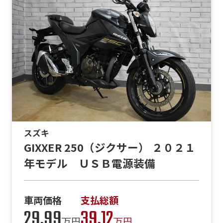
スズキ
GIXXER 250（ジクサー） ２０２１
年モデル ＵＳＢ電源装備
車両価格
支払総額
29.99
39.12
万円
万円