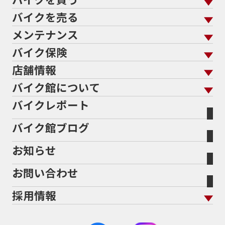
バイクを売る
バイクを買う トップ
支払総額から探す
メンテナンス
バイクを売る トップ
ローン返却中の売却
バイクを探す
走行距離から探す
バイク保険
メンテナンス トップ
KeePer
バイク館買取の強み
よくあるご質問
メーカーから探す
中古車から探す
店舗情報
バイク保険 トップ
バイク点検
プロテクションフィルム
バイクを高く売るコツ
バイク買取強化車両
バイク館について
色から探す
国内新車から探す
施工
店舗情報 トップ
自賠責保険
バイク車検
バイクレポート
バイク買取の流れ
オンライン査定フォーム
バイク館について トップ
スタイルから探す
輸入新車から探す
北海道
静岡
整備予約フォーム
任意保険
Bikeep
バイク館ブログ
全国展開の強み
バイク館が選ばれる理由
排気量から探す
オリジナル延長保証
宮城
愛知
バイク保険無料見積り（現在未加入の方）
お知らせ
メーカー別買取相場・
事例一覧
会社概要
地域から探す
立ちごけ補償
バイク保険無料見積り（他社でご加入の方）
福島
三重
ヤマハ
トライアンフ
お問い合わせ
盗難保険
沿革
茨城
滋賀
ホンダ
アプリリア
採用情報
二輪公正取引協議会加盟店
栃木
京都
スズキ
KTM
新卒採用
群馬
大阪