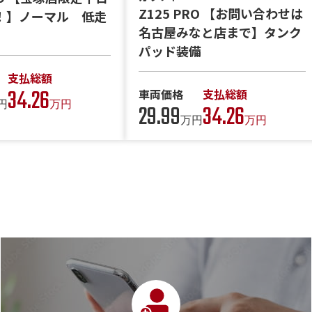
Z125 PRO 【お問い合わせは
！】ノーマル 低走
名古屋みなと店まで】タンク
パッド装備
支払総額
34.26
車両価格
支払総額
円
万円
29.99
34.26
万円
万円