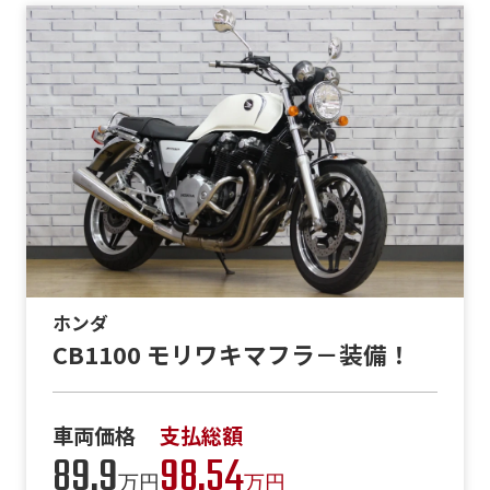
ホンダ
CB1100 モリワキマフラ－装備！
車両価格
支払総額
89.9
98.54
万円
万円