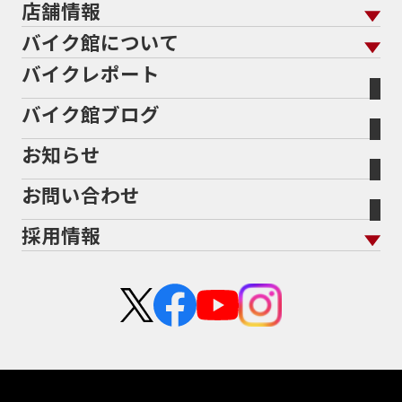
メーカーから探す
中古車から探す
店舗情報
バイク保険 トップ
バイク点検
プロテクションフィルム
バイクを高く売るコツ
バイク買取強化車両
バイク館について
色から探す
国内新車から探す
施工
店舗情報 トップ
自賠責保険
バイク車検
バイクレポート
バイク買取の流れ
オンライン査定フォーム
バイク館について トップ
スタイルから探す
輸入新車から探す
北海道
静岡
整備予約フォーム
任意保険
Bikeep
バイク館ブログ
全国展開の強み
バイク館が選ばれる理由
排気量から探す
オリジナル延長保証
宮城
愛知
バイク保険無料見積り（現在未加入の方）
お知らせ
メーカー別買取相場・
事例一覧
会社概要
地域から探す
立ちごけ補償
バイク保険無料見積り（他社でご加入の方）
福島
三重
ヤマハ
トライアンフ
お問い合わせ
盗難保険
沿革
茨城
滋賀
ホンダ
アプリリア
採用情報
二輪公正取引協議会加盟店
栃木
京都
スズキ
KTM
新卒採用
群馬
大阪
カワサキ
モトグッツイ
中途採用・アルバイト
埼玉
兵庫
ハーレーダビッドソン
MVアグスタ
千葉
奈良
ドゥカティ
他海外ﾒｰｶｰ
東京
和歌山