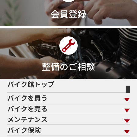
会員登録
整備のご相談
バイク館トップ
バイクを買う
バイクを売る
バイクを買う トップ
支払総額から探す
メンテナンス
バイクを売る トップ
ローン返却中の売却
バイクを探す
走行距離から探す
バイク保険
メンテナンス トップ
KeePer
バイク館買取の強み
よくあるご質問