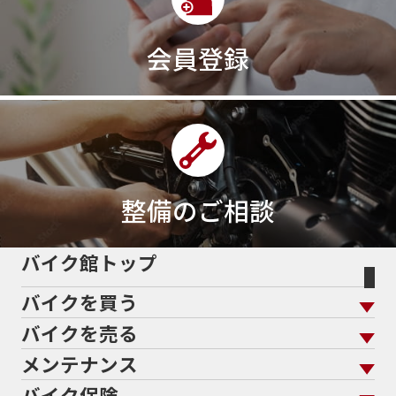
会員登録
整備のご相談
バイク館トップ
バイクを買う
バイクを売る
バイクを買う トップ
支払総額から探す
メンテナンス
バイクを売る トップ
ローン返却中の売却
バイクを探す
走行距離から探す
バイク保険