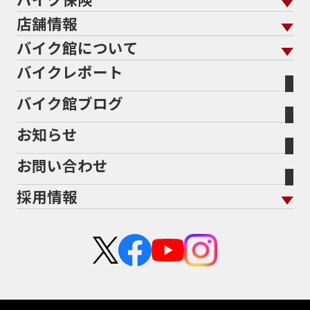
メンテナンス トップ
KeePer
バイク館買取の強み
よくあるご質問
メーカーから探す
中古車から探す
店舗情報
バイク保険 トップ
バイク点検
プロテクションフィルム
バイクを高く売るコツ
バイク買取強化車両
バイク館について
色から探す
国内新車から探す
施工
店舗情報 トップ
自賠責保険
バイク車検
バイクレポート
バイク買取の流れ
オンライン査定フォーム
バイク館について トップ
スタイルから探す
輸入新車から探す
北海道
静岡
整備予約フォーム
任意保険
Bikeep
バイク館ブログ
全国展開の強み
バイク館が選ばれる理由
排気量から探す
オリジナル延長保証
宮城
愛知
バイク保険無料見積り（現在未加入の方）
お知らせ
メーカー別買取相場・
事例一覧
会社概要
地域から探す
立ちごけ補償
バイク保険無料見積り（他社でご加入の方）
福島
三重
ヤマハ
トライアンフ
お問い合わせ
盗難保険
沿革
茨城
滋賀
ホンダ
アプリリア
採用情報
二輪公正取引協議会加盟店
栃木
京都
スズキ
KTM
新卒採用
群馬
大阪
カワサキ
モトグッツイ
中途採用・アルバイト
埼玉
兵庫
ハーレーダビッドソン
MVアグスタ
千葉
奈良
ドゥカティ
他海外ﾒｰｶｰ