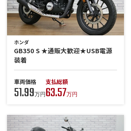
ホンダ
GB350 S ★通販大歓迎★USB電源
装着
車両価格
支払総額
51.99
63.57
万円
万円