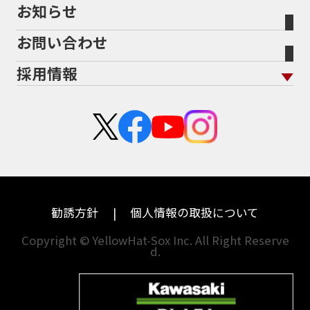
お知らせ
メーカー別買取相場・
事例一覧
会社概要
地域から探す
立ちごけ補償
バイク保険無料見積り（他社でご加入の方）
福島
三重
ヤマハ
トライアンフ
お問い合わせ
盗難保険
沿革
茨城
滋賀
ホンダ
アプリリア
採用情報
二輪公正取引協議会加盟店
栃木
京都
スズキ
KTM
新卒採用
群馬
大阪
カワサキ
モトグッツイ
中途採用・アルバイト
埼玉
兵庫
ハーレーダビッドソン
MVアグスタ
千葉
奈良
ドゥカティ
他海外ﾒｰｶｰ
東京
和歌山
BMW
勧誘方針
個人情報の取扱について
神奈川
香川
Copyright © YellowHat-Sox Inc. All Right Reserve
d.
新潟
愛媛
石川
福岡