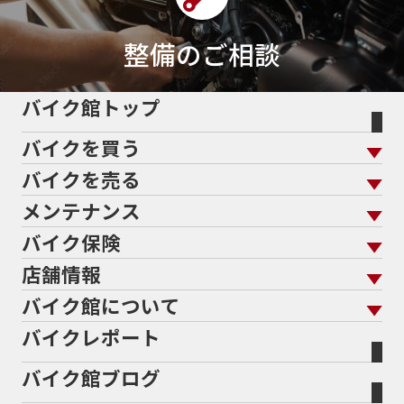
整備のご相談
バイク館トップ
バイクを買う
バイクを売る
バイクを買う トップ
支払総額から探す
メンテナンス
バイクを売る トップ
ローン返却中の売却
バイクを探す
走行距離から探す
バイク保険
メンテナンス トップ
KeePer
バイク館買取の強み
よくあるご質問
メーカーから探す
中古車から探す
店舗情報
バイク保険 トップ
バイク点検
プロテクションフィルム
バイクを高く売るコツ
バイク買取強化車両
バイク館について
色から探す
国内新車から探す
施工
店舗情報 トップ
自賠責保険
バイク車検
バイクレポート
バイク買取の流れ
オンライン査定フォーム
バイク館について トップ
スタイルから探す
輸入新車から探す
北海道
静岡
整備予約フォーム
任意保険
Bikeep
バイク館ブログ
全国展開の強み
バイク館が選ばれる理由
排気量から探す
オリジナル延長保証
宮城
愛知
バイク保険無料見積り（現在未加入の方）