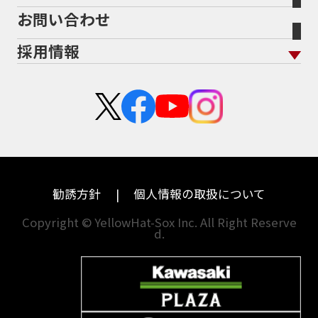
ヤマハ
トライアンフ
お問い合わせ
盗難保険
沿革
茨城
滋賀
ホンダ
アプリリア
採用情報
二輪公正取引協議会加盟店
栃木
京都
スズキ
KTM
新卒採用
群馬
大阪
カワサキ
モトグッツイ
中途採用・アルバイト
埼玉
兵庫
ハーレーダビッドソン
MVアグスタ
千葉
奈良
ドゥカティ
他海外ﾒｰｶｰ
東京
和歌山
BMW
勧誘方針
個人情報の取扱について
神奈川
香川
Copyright © YellowHat-Sox Inc. All Right Reserve
d.
新潟
愛媛
石川
福岡
山梨
長崎