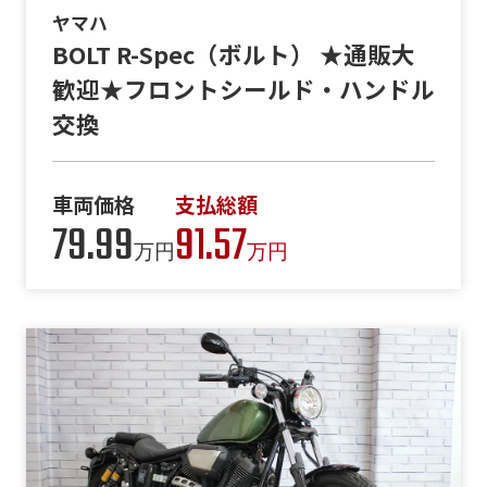
ヤマハ
BOLT R-Spec（ボルト） ★通販大
歓迎★フロントシールド・ハンドル
交換
車両価格
支払総額
79.99
91.57
万円
万円