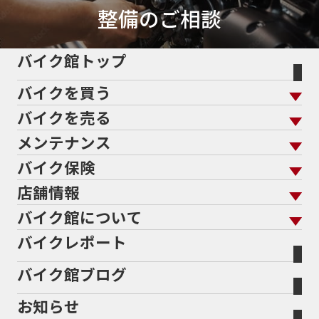
整備のご相談
バイク館トップ
バイクを買う
バイクを売る
バイクを買う トップ
支払総額から探す
メンテナンス
バイクを売る トップ
ローン返却中の売却
バイクを探す
走行距離から探す
バイク保険
メンテナンス トップ
KeePer
バイク館買取の強み
よくあるご質問
メーカーから探す
中古車から探す
店舗情報
バイク保険 トップ
バイク点検
プロテクションフィルム
バイクを高く売るコツ
バイク買取強化車両
バイク館について
色から探す
国内新車から探す
施工
店舗情報 トップ
自賠責保険
バイク車検
バイクレポート
バイク買取の流れ
オンライン査定フォーム
バイク館について トップ
スタイルから探す
輸入新車から探す
北海道
静岡
整備予約フォーム
任意保険
Bikeep
バイク館ブログ
全国展開の強み
バイク館が選ばれる理由
排気量から探す
オリジナル延長保証
宮城
愛知
バイク保険無料見積り（現在未加入の方）
お知らせ
メーカー別買取相場・
事例一覧
会社概要
地域から探す
立ちごけ補償
バイク保険無料見積り（他社でご加入の方）
福島
三重