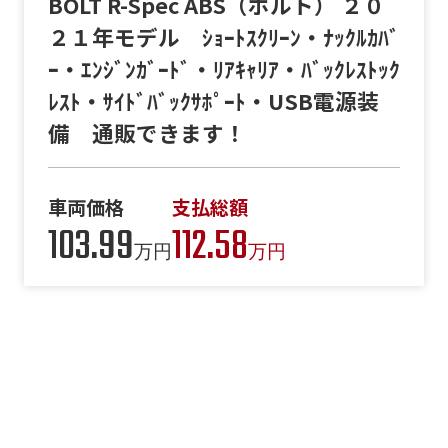
BOLT R-Spec ABS（ボルト） ２０
２１年モデル ｼｮｰﾄｽｸﾘｰﾝ・ﾅｯｸﾙｶﾊﾞ
ｰ・ｴﾝｼﾞﾝｶﾞｰﾄﾞ・ﾘｱｷｬﾘｱ・ﾊﾞｯｸﾚｽﾄｯｸ
ﾚｽﾄ・ｻｲﾄﾞﾊﾞｯｸｻﾎﾟｰﾄ・USB電源装
備 通販できます！
車両価格
支払総額
103.99
112.58
万円
万円