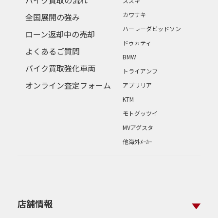
バイク買取の流れ
スズキ
カワサキ
全国展開の強み
ハーレーダビッドソン
ローン返却中の売却
ドゥカティ
よくあるご質問
BMW
バイク買取強化車両
トライアンフ
オンライン査定フォーム
アプリリア
KTM
モトグッツイ
MVアグスタ
他海外ﾒｰｶｰ
店舗情報