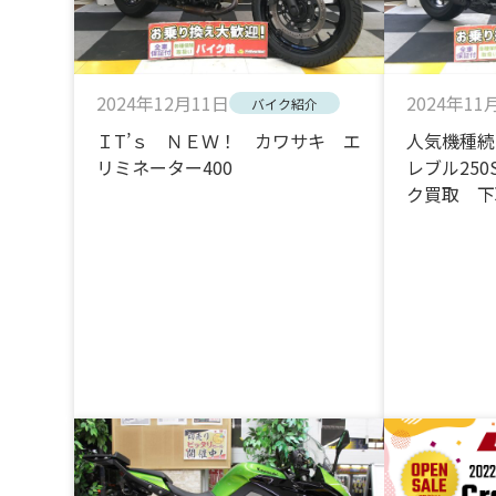
2024年12月11日
2024年11
バイク紹介
ＩT’ｓ ＮＥＷ！ カワサキ エ
人気機種
リミネーター400
レブル25
ク買取 下