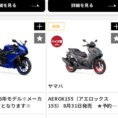
細を見る
詳細を見る
新車
 HELLO KITTY（スーパーカブ110 ハロー
 国内未導入モデル 24ヶ月保証付き｜全国配
ｧｲﾅﾙｴﾃﾞｨｼｮﾝ（スーパーカブ50 ファイナ
HELLO KITTY（スーパーカブ50 ハローキ
Street Rally HYBRID（シグナスレイ
年モデル※メーカーお取り寄せとなります※
モデル※メーカーお取り寄せとなります※
オ） 2026年モデル ※他店舗よりお取寄
 生産終了モデル
限り
ックス155） 8月31日発売 ★予約受付中★
ル】※在庫限り※
BRID 【2026年NEWモデル】8月入荷予定
グループ店の在庫限りであり、店舗によ
 ※メーカーよりお取り寄せとなります※
 【2026年モデル】※メーカーお取り寄せ
パ） 【国内未発売2025年モデル インド仕
2025年モデル】 在庫限り ※在庫店舗よ
2025モデル】※在庫限り※
ざいます
現行モデル 受注期間限定車
ヤマハ
ル ※他店舗またはメーカーよりお取寄せの
★先行予約受付中★
取り歓迎 実車確認・在庫確認受付中
2026年モデル※メーカ
AEROX155（アエロックス
ク館ではお乗り出しまでに必要な
せとなります※
155） 8月31日発売 ★予約受
のお支払総額を表示しております。
付中★