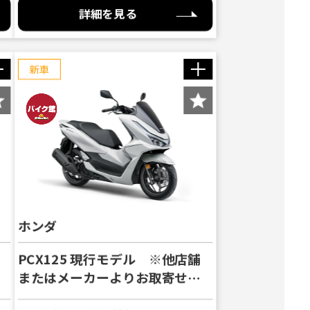
詳細を見る
新車
キティ） 現行モデル 受注期
送対応｜下取り歓迎 実車
ルエディション） ※他店舗よ
ティ） ※他店舗よりお取寄せ
ZRストリートラリーハイブリッ
せの場合がございます※
 ★先行予約受付中★ バ
りお取寄せの場合がござ
となります※
様】 バイク館24ヶ月保証
りお取り寄せとなります※
ホンダ
場合がございます※
PCX125 現行モデル ※他店舗
またはメーカーよりお取寄せの
場合がございます※