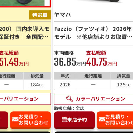
ヤマハ
X200） 国内未導入モ
Fazzio（ファツィオ） 2026年
月保証付き｜全国配送
モデル ※他店舗よりお取寄せ
歓迎 実車確認・在
の場合がございます※
中
支払総額
車両価格
支払総額
51.49
36.85
40.75
万円
万円
万円
走行距離
排気量
年式
走行距離
排気量
―
184cc
2026
―
125cc
ーバリエーション
カラーバリエーション
取扱店舗：全店
お見積り・
お見積り・
約
来店予約
お問い合わせ
お問い合わ