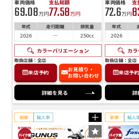
車両価格
支払総額
車両価格
支
「お
69.08
77.58
72.6
8
訳や
ライトグレーイッシュ
マットダークブルーイ
ダルブ
マット
万円
万円
万円
パールマットシャドーグリー
是非
パールスノーフレーク
パール
リーフグリーンソリッ
ッシュグレーメタリッ
（ライ
ュグレ
ディープパープリッシュブル
ディープパープリッシュブル
チャンピオンイエローNo.2
パールビガーブルー
アズーロブルー
ネロブラ
ディープパープリッシュブル
ン/マットブラックメタリッ
年式
走行距離
排気量
年式
ホワイト
ラック
ド1（リーフグリー
ク4（マットダークグ
（Mベ
ーメタリックC（ブルー）
ーメタリックC（ブルー）
マットグレーメタリック
（YU1）
パールテックホワイト
ミスティックシルバーメタリ
レイディアントレッドメタリ
ーメタリックC（ブルー）
マットブラック-SPL
マットダークグレーメタリック
マットライトグレーメタリック
クNo.2
2026
―
250cc
2026
ン）
リーン）
ボニーブルー
マグナレッド
ック
マグナレッド
カラーバリエーション
カラ
取扱店舗：全店
取扱店舗：全店
お見積り・
来店予約
来店予
お問い合わせ
詳細を見る
詳
新車
輸入車
新車
輸入