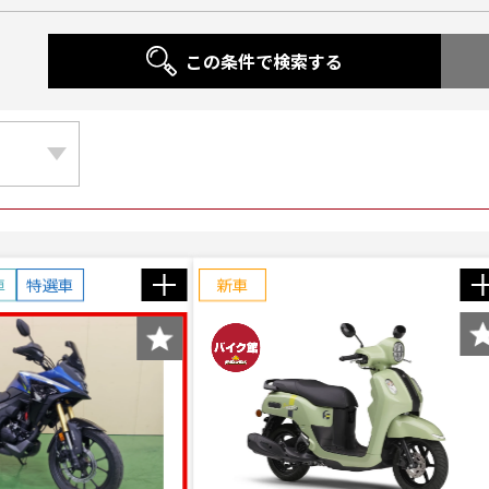
この条件で検索する
車
特選車
新車