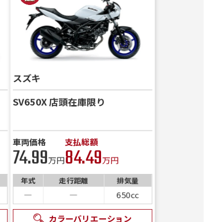
スズキ
SV650X 店頭在庫限り
車両価格
支払総額
74.99
84.49
万円
万円
年式
走行距離
排気量
―
―
650cc
カラーバリエーション