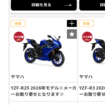
詳細を見る
詳
新車
新車
SUPER CUB 110
NX200（NX200）
SUPER CUB 50 ﾌ
SUPER CUB 50 
CYGNUS RAY ZR 
YZF-R25 2026
YZF-R3 2026年
Fazzio（ファツィ
X FORCE 2026年冬
SV650 ABS 店頭在庫
AEROX155（アエロ
MT-25 【2025モデ
FASCINO125 HY
間限定車 ※バイク館
MT-25 現行モデル
SV650X 店頭在庫限り
KATANA（カタナ）
VESPA 125（ベス
V-STROM SX 【
GSX-S1000GT 【
確認・在庫確認受付中
ヤマハ
りお取寄せの場合がご
の場合がございます※
ヤマハ
PCX125 現行モデ
ド） 8月入荷予定 
イク館24ヶ月保証付
います※
付｜全国配送対応｜下
YZF-R25 2026年モデル※メーカ
YZF-R3 
バイ
ーお取り寄せとなります※
ーお取り寄
概算