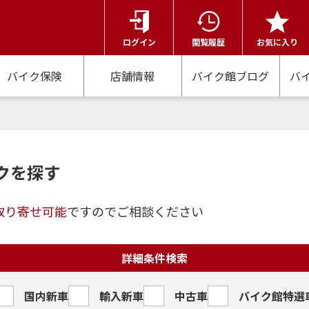
ログイン
閲覧履歴
お気に入り
バイク保険
店舗情報
バイク館ブログ
バ
クを探す
取り寄せ可能
ですのでご相談ください
詳細条件検索
国内新車
輸入新車
中古車
バイク館特選