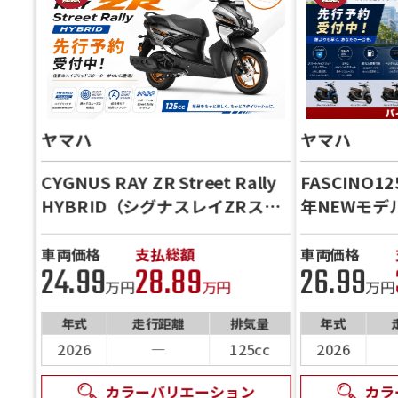
ヤマハ
ヤマハ
CYGNUS RAY ZR Street Rally
FASCINO12
HYBRID（シグナスレイZRスト
年NEWモ
リートラリーハイブリッド） 8月
★先行予約
入荷予定 ★先行予約受付中★
24ヶ月保証
車両価格
支払総額
車両価格
24.99
28.89
26.99
万円
万円
万円
年式
走行距離
排気量
年式
2026
―
125cc
2026
カラーバリエーション
カラ