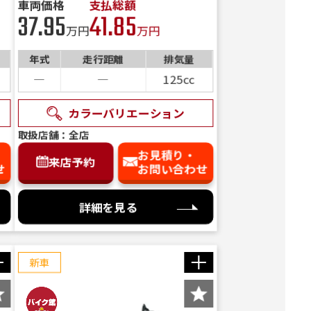
車両価格
支払総額
費用内
37.95
41.85
す！
ック12
ックX
万円
万円
さい。
N
ーブル
ー
ー
Q
N
グリーン
ッ
年式
走行距離
排気量
ー
ー
完売】
）
―
―
125cc
カラーバリエーション
取扱店舗：全店
お見積り・
来店予約
せ
お問い合わせ
詳細を見る
新車