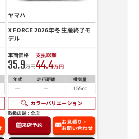
ヤマハ
X FORCE 2026年冬 生産終了モ
デル
車両価格
支払総額
35.9
44.4
万円
万円
年式
走行距離
排気量
―
―
155cc
カラーバリエーション
取扱店舗：全店
お見積り・
来店予約
せ
お問い合わせ