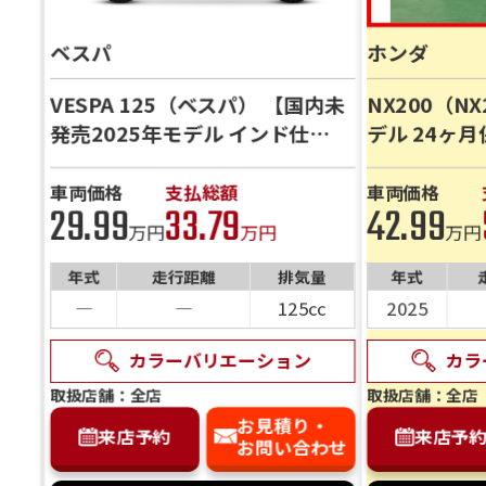
ベスパ
ホンダ
VESPA 125（ベスパ） 【国内未
NX200（N
発売2025年モデル インド仕
デル 24ヶ
様】 バイク館24ヶ月保証付｜
対応｜下取り
全国配送対応｜下取り歓迎 実車
庫確認受付
車両価格
支払総額
車両価格
29.99
33.79
42.99
確認・在庫確認受付中
万円
万円
万円
年式
走行距離
排気量
年式
―
―
125cc
2025
カラーバリエーション
カラ
取扱店舗：全店
取扱店舗：全店
お見積り・
来店予約
来店予
お問い合わせ