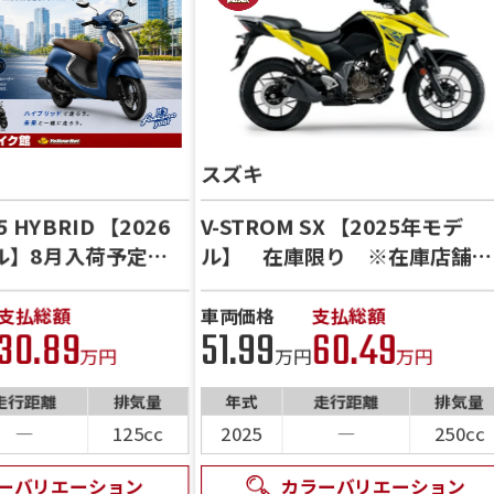
スズキ
5 HYBRID 【2026
V-STROM SX 【2025年モデ
デル】8月入荷予定
ル】 在庫限り ※在庫店舗よ
受付中★ バイク館
りお取り寄せとなります※
付
支払総額
車両価格
支払総額
30.89
51.99
60.49
万円
万円
万円
走行距離
排気量
年式
走行距離
排気量
―
125cc
2025
―
250cc
ーバリエーション
カラーバリエーション