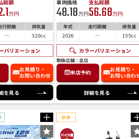
払総額
車両価格
支払総額
問い合わせ・来店予約」ボタンよりご依頼を頂けましたら、諸
2.1
48.18
56.68
、お客様のご希望に沿ったお見積もりを作成することも可能で
ルーソリッドB
イエローイッシ
ペールグリーニッシュ
ブルーイッシュホワイ
ブラックメタリ
ブラックメタリ
前へ
次へ
万円
万円
万円
、「お問い合わせ・来店予約」ボタンよりお気軽にご依頼くだ
パールビガーブルー/マット
マットブラックメタリック
マゼラニックブ
パールジュピターグレ
マットスターリ
トブルー）
ーソリッド1
イエローソリッド１
トパール1（ホワイ
（ブラック）
（ブラック）
ブラックメタリック12（ブ
ブラックメタリック12（ブ
ペールブルーイッシュグリ
ペールブルーイッシュグリ
グラススパークルブラック
キャンディダーリングレッド
ソノマレッドメタリック（
オールトグレーメタリック
ック
パールホワイト
ロッソレッド
ミント
マットライトグレーメタリッ
マットダークグレーメタリ
ブラックメタリックNo.2
o.2
走行距離
排気量
年式
走行距離
排気量
ー
ーメタリック
ージュ）
（パステルイエロー）
ト）
ラック）
ラック）
ンソリッド2（ライトグリ
ンソリッド2（ライトグリ
マットライトグレーメタリッ
サイバーグリーン
（YVB）
SB）
o.3
【予約
ック
パールビガーブルー
アスレチックブルーメタリッ
パールイグニアスブラック
ク4(マットライトグレー)
ク8（マットダークグレー
マットグレー-SPL
ダークマットブルー
A
4
シルバー8
―
320cc
2026
―
155cc
ン）
ン）
ク
ク
詳細を見る
ーバリエーション
カラーバリエーション
詳細を見る
詳細を見る
詳細を見る
詳細を見る
詳細を見る
詳細を見る
詳細を見る
詳細を見る
詳細を見る
詳細を見る
詳細を見る
詳細を見る
詳細を見る
詳細を見る
詳細を見る
取扱店舗：全店
詳細を見る
詳細を見る
詳細を見る
詳細を見る
お見積り・
お見積り・
約
来店予約
お問い合わせ
お問い合わ
細を見る
詳細を見る
車
新車