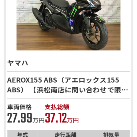
ヤマハ
AEROX155 ABS（アエロックス155
ABS） 【浜松南店に問い合わせで限定
特典有】【MonsterEnergy】ノーマ
車両価格
支払総額
ル車両
27.99
37.12
万円
万円
年式
走行距離
排気量