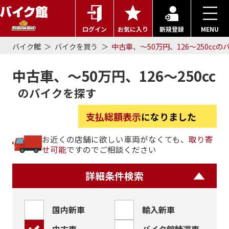
ログイン
お気に入り
新規登録
MENU
バイク館
バイクを買う
中古車、～50万円、126～250ccの
中古車、～50万円、126～250cc
のバイクを探す
支払総額表示
になりました
お近くの店舗に欲しい車両がなくても、
取り寄
せ可能
ですのでご相談ください
詳細条件検索
国内新車
輸入新車