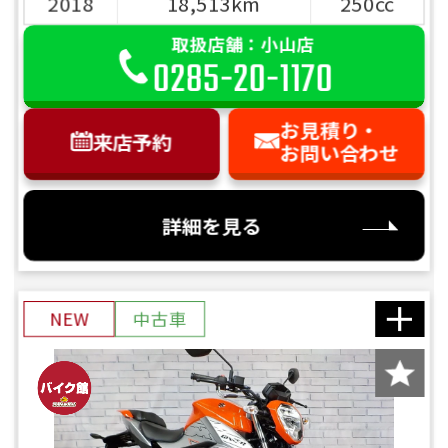
2018
18,513km
250cc
取扱店舗：小山店
0285-20-1170
お見積り・
来店予約
お問い合わせ
詳細を見る
NEW
中古車