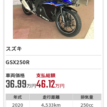
スズキ
GSX250R
車両価格
支払総額
36.99
46.12
万円
万円
年式
走行距離
排気量
2020
4,533km
250cc