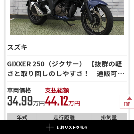
スズキ
GIXXER 250（ジクサー） 【抜群の軽
さと取り回しのしやすさ！ 通販可
能！！】
車両価格
支払総額
34.99
44.12
万円
万円
TOP
年式
走行距離
排気量
2023
9,481km
250cc
比較リストを見る