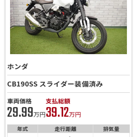
ホンダ
CB190SS スライダー装備済み
バイク館ではお乗り出しまでに必要
車両価格
支払総額
29.99
39.12
な
概算のお支払総額を表示しており
万円
万円
ます。
年式
走行距離
排気量
「お問い合わせ・来店予約」ボタンより