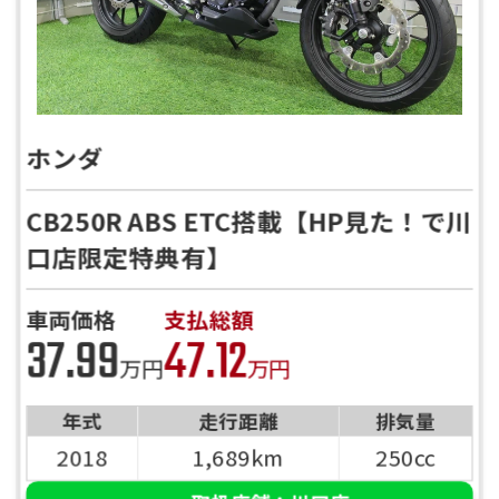
ホンダ
CB250R ABS ETC搭載【HP見た！で川
口店限定特典有】
車両価格
支払総額
37.99
47.12
万円
万円
年式
走行距離
排気量
2018
1,689km
250cc