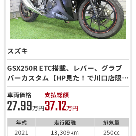
スズキ
GSX250R ETC搭載、レバー、グラブ
バーカスタム【HP見た！で川口店限定
特典有】
車両価格
支払総額
27.99
37.12
万円
万円
年式
走行距離
排気量
2021
13,309km
250cc