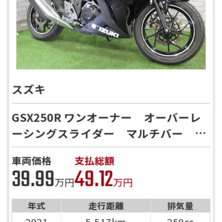
スズキ
GSX250R ワンオーナー オーバーレ
ーシングスライダー マルチバー
USB電源【HP見た！で川口店限定特
車両価格
支払総額
典有】
39.99
49.12
万円
万円
年式
走行距離
排気量
2021
5,517km
250cc