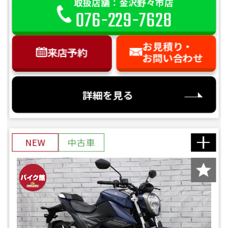
取扱店舗：金沢野々市店
076-229-7628
お見積り・
来店予約
お問い合わせ
詳細を見る
NEW
中古車