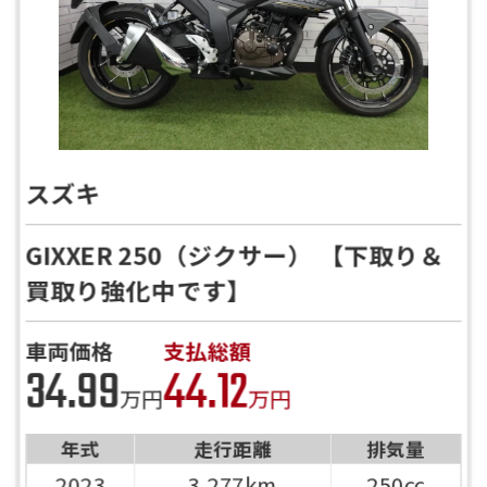
スズキ
GIXXER 250（ジクサー） 【下取り＆
買取り強化中です】
車両価格
支払総額
34.99
44.12
万円
万円
年式
走行距離
排気量
2023
3,277km
250cc