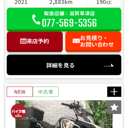
2021
2,883km
190cc
ご依頼を頂けましたら、諸費用内訳や、
前へ
次へ
お客様のご希望に沿ったお見積もりを作
取扱店舗：滋賀草津店
成することも可能です！
077-569-5356
是非、「お問い合わせ・来店予約」ボタ
ンよりお気軽にご依頼ください。
お見積り・
来店予約
お問い合わせ
詳細を見る
NEW
中古車