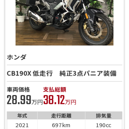
ホンダ
CB190X 低走行 純正3点パニア装備
車両価格
支払総額
28.99
38.12
万円
万円
年式
走行距離
排気量
2021
697km
190cc