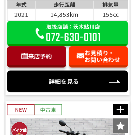
年式
走行距離
排気量
2021
14,853km
155cc
取扱店舗：茨木鮎川店
072-630-0101
お見積り・
来店予約
お問い合わせ
詳細を見る
NEW
中古車