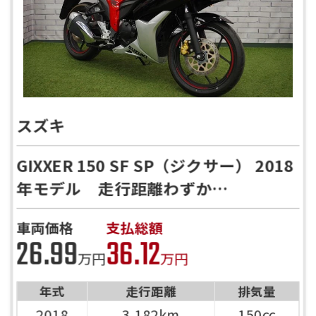
スズキ
GIXXER 150 SF SP（ジクサー） 2018
年モデル 走行距離わずか
3182Km！ リアキャリア付き！！
車両価格
支払総額
26.99
36.12
万円
万円
年式
走行距離
排気量
2018
3,182km
150cc