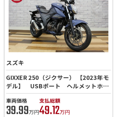
スズキ
GIXXER 250（ジクサー） 【2023年モ
デル】 USBポート ヘルメットホル
ダー スマホホルダー装備 ★お電話
車両価格
支払総額
にて当店より詳細をお伝えいたしま
39.99
49.12
す！
万円
万円