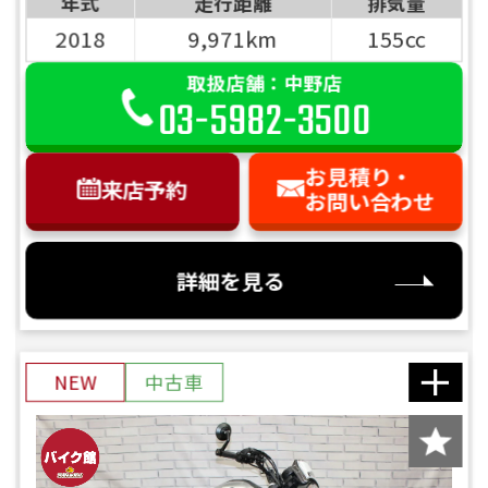
年式
走行距離
排気量
2018
9,971km
155cc
取扱店舗：中野店
03-5982-3500
お見積り・
来店予約
お問い合わせ
詳細を見る
NEW
中古車