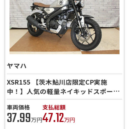
ヤマハ
XSR155 【茨木鮎川店限定CP実施
中！】人気の軽量ネイキッドスポーツ
【来店商談予約割引実施中！】
車両価格
支払総額
37.99
47.12
万円
万円