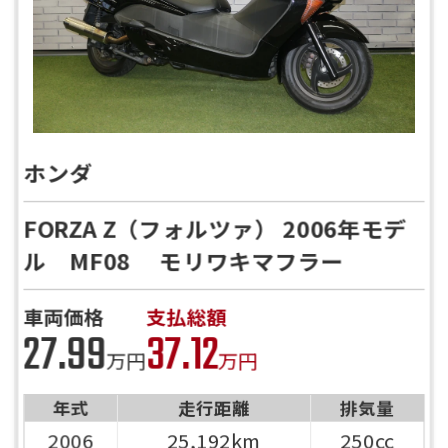
ホンダ
FORZA Z（フォルツァ） 2006年モデ
ル MF08 モリワキマフラー
車両価格
支払総額
27.99
37.12
万円
万円
年式
走行距離
排気量
2006
25,192km
250cc