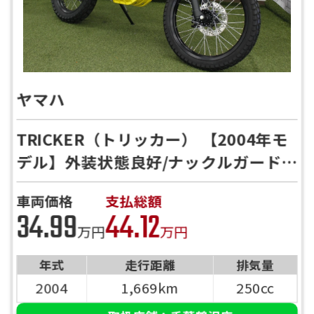
ヤマハ
TRICKER（トリッカー） 【2004年モ
デル】外装状態良好/ナックルガード/
グリップヒータ装備/Ｒキャリア
車両価格
支払総額
34.99
44.12
万円
万円
年式
走行距離
排気量
2004
1,669km
250cc