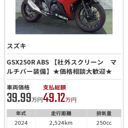
スズキ
GSX250R ABS 【社外スクリーン マ
ルチバー装備】★価格相談大歓迎★
車両価格
支払総額
39.99
49.12
万円
万円
年式
走行距離
排気量
2024
2,524km
250cc