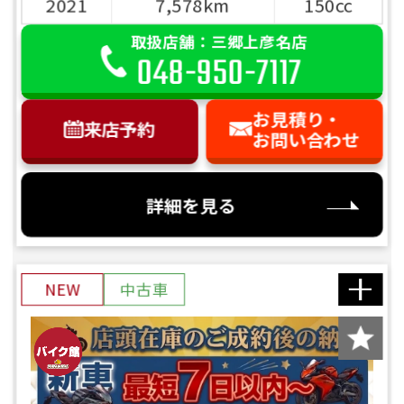
2021
7,578km
150cc
ご依頼を頂けましたら、諸費用内訳や、
前へ
次へ
お客様のご希望に沿ったお見積もりを作
取扱店舗：三郷上彦名店
成することも可能です！
048-950-7117
是非、「お問い合わせ・来店予約」ボタ
ンよりお気軽にご依頼ください。
お見積り・
来店予約
お問い合わせ
詳細を見る
NEW
中古車