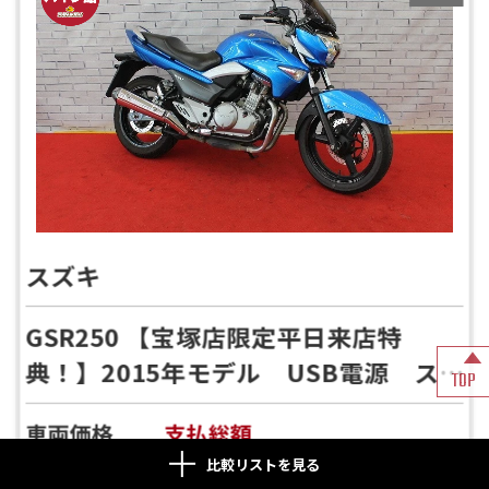
スズキ
GSR250 【宝塚店限定平日来店特
典！】2015年モデル USB電源 ス
TOP
クリーン装備
車両価格
支払総額
26.99
36.12
比較リストを見る
万円
万円