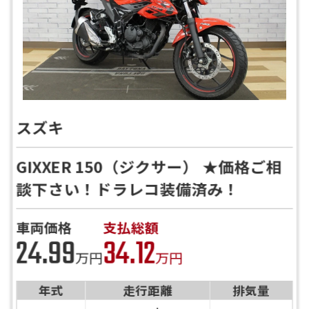
スズキ
GIXXER 150（ジクサー） ★価格ご相
談下さい！ドラレコ装備済み！
バイク館ではお乗り出しまでに必要
車両価格
支払総額
24.99
34.12
な
概算のお支払総額を表示しており
万円
万円
ます。
年式
走行距離
排気量
「お問い合わせ・来店予約」ボタンより