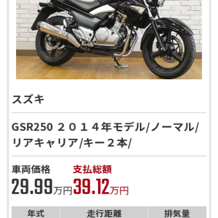
スズキ
GSR250 ２０１４年モデル/ノーマル/
リアキャリア/キー２本/
車両価格
支払総額
29.99
39.12
万円
万円
年式
走行距離
排気量