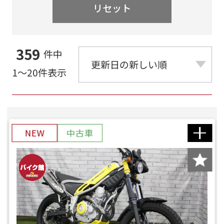
リセット
359
件中
1～20件表示
NEW
中古車