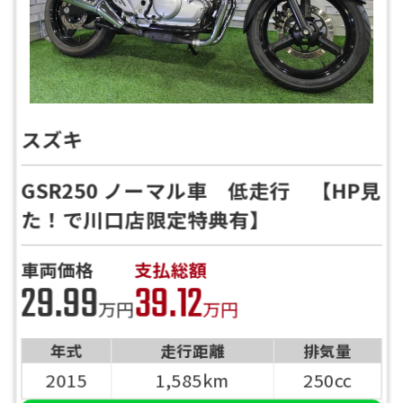
スズキ
GSR250 ノーマル車 低走行 【HP見
た！で川口店限定特典有】
車両価格
支払総額
29.99
39.12
万円
万円
年式
走行距離
排気量
2015
1,585km
250cc