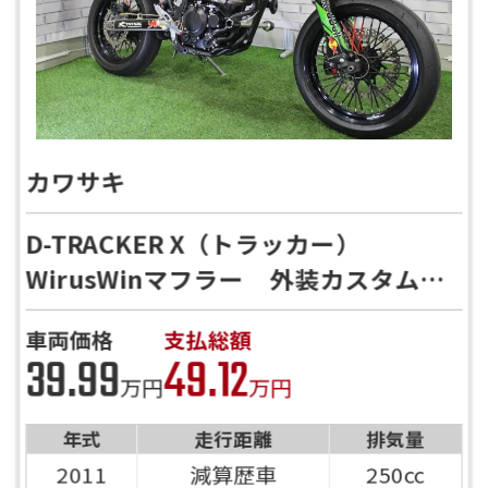
カワサキ
D-TRACKER X（トラッカー）
WirusWinマフラー 外装カスタム
ZETAナックルガード リアキャリ
車両価格
支払総額
ア スライダー ETC搭載 【HP見
39.99
49.12
た！で川口店限定特典有】
万円
万円
年式
走行距離
排気量
2011
減算歴車
250cc