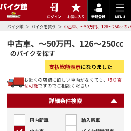
ログイン
お気に入り
新規登録
MENU
バイク館
バイクを買う
中古車、～50万円、126～250ccの
中古車、～50万円、126～250cc
のバイクを探す
支払総額表示
になりました
お近くの店舗に欲しい車両がなくても、
取り寄
せ可能
ですのでご相談ください
詳細条件検索
国内新車
輸入新車