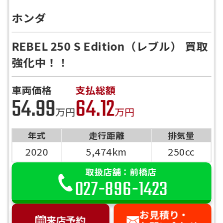
ホンダ
REBEL 250 S Edition（レブル） 買取
強化中！！
車両価格
支払総額
54.99
64.12
万円
万円
年式
走行距離
排気量
2020
5,474km
250cc
取扱店舗：前橋店
027-896-1423
お見積り・
来店予約