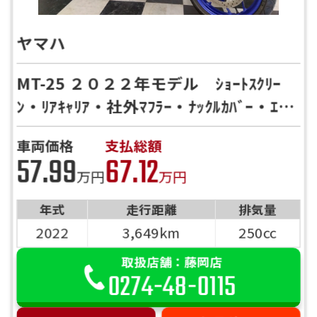
ヤマハ
MT-25 ２０２２年モデル ｼｮｰﾄｽｸﾘｰ
ﾝ・ﾘｱｷｬﾘｱ・社外ﾏﾌﾗｰ・ﾅｯｸﾙｶﾊﾞｰ・ｴﾝ
ｼﾞﾝｽﾗｲﾀﾞｰ装備 通販できます！
車両価格
支払総額
57.99
67.12
万円
万円
年式
走行距離
排気量
2022
3,649km
250cc
取扱店舗：藤岡店
0274-48-0115