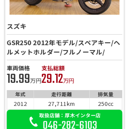
スズキ
GSR250 2012年モデル/スペアキー/ヘ
ルメットホルダー/フルノーマル/
車両価格
支払総額
19.99
29.12
万円
万円
年式
走行距離
排気量
2012
27,711km
250cc
取扱店舗：厚木インター店
046-282-6103