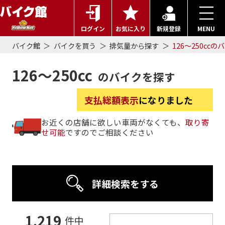
ログイン
お気に入り
新規登録
MENU
バイク館
バイクを買う
排気量から探す
126～250ccの
126～250cc
のバイクを探す
支払総額表示
になりました
お近くの店舗に欲しい車両がなくても、
取り寄
せ可能
ですのでご相談ください
詳細検索をする
1,219
件中