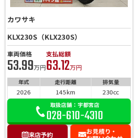
カワサキ
KLX230S（KLX230S）
車両価格
支払総額
53.99
63.12
万円
万円
年式
走行距離
排気量
2026
145km
230cc
取扱店舗：宇都宮店
028-610-4310
お見積り・
来店予約