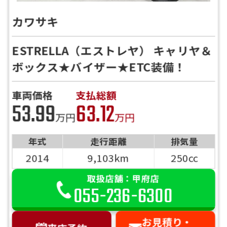
カワサキ
ESTRELLA（エストレヤ） キャリヤ＆
ボックス★バイザー★ETC装備！
車両価格
支払総額
53.99
63.12
万円
万円
年式
走行距離
排気量
2014
9,103km
250cc
取扱店舗：甲府店
055-236-6300
お見積り・