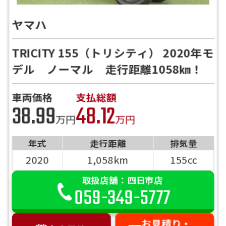
ご依頼を頂けましたら、諸費用内訳や、
前へ
次へ
お客様のご希望に沿ったお見積もりを作
ヤマハ
成することも可能です！
是非、「お問い合わせ・来店予約」ボタ
TRICITY 155（トリシティ） 2020年モ
ンよりお気軽にご依頼ください。
デル ノーマル 走行距離1058㎞！
車両価格
支払総額
38.99
48.12
万円
万円
年式
走行距離
排気量
2020
1,058km
155cc
取扱店舗：四日市店
059-349-5777
お見積り・