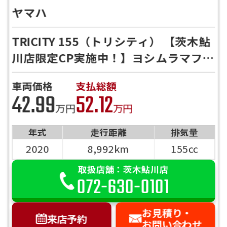
ヤマハ
TRICITY 155（トリシティ） 【茨木鮎
川店限定CP実施中！】ヨシムラマフラ
ー、リアボックス等カスタム多数！！
車両価格
支払総額
42.99
52.12
万円
万円
年式
走行距離
排気量
2020
8,992km
155cc
取扱店舗：茨木鮎川店
072-630-0101
お見積り・
来店予約
お問い合わせ