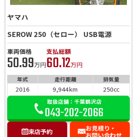
ヤマハ
SEROW 250（セロー） USB電源
車両価格
支払総額
50.99
60.12
万円
万円
年式
走行距離
排気量
2016
9,944km
250cc
取扱店舗：千葉鶴沢店
043-202-2066
お見積り・
来店予約
お問い合わせ