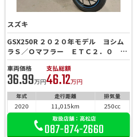
スズキ
GSX250R ２０２０年モデル ヨシム
ラＳ／Ｏマフラー ＥＴＣ２．０ グ
リップヒーター ホルダーバー ＵＳ
車両価格
支払総額
Ｂ電源付き 【高松店限定！！！店舗
36.99
46.12
間移動半額キャンペーン中！！！】
万円
万円
年式
走行距離
排気量
2020
11,015km
250cc
取扱店舗：高松店
087-874-2660