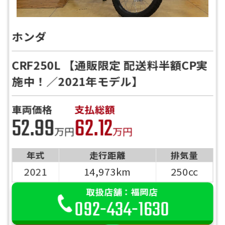
ホンダ
CRF250L 【通販限定 配送料半額CP実
施中！／2021年モデル】
車両価格
支払総額
52.99
62.12
万円
万円
年式
走行距離
排気量
2021
14,973km
250cc
取扱店舗：福岡店
092-434-1630